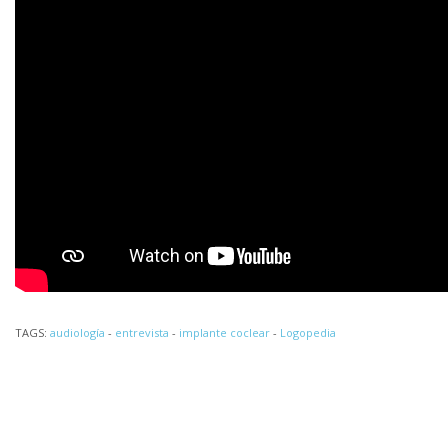
TAGS:
audiología
-
entrevista
-
implante coclear
-
Logopedia