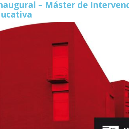
naugural – Máster de Intervenc
ducativa