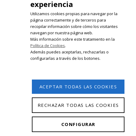
experiencia
Utilizamos cookies propias para navegar por la
página correctamente y de terceros para
recopilar información sobre cómo los visitantes
Registrate en nuestro boletín de
navegan por nuestra página web.
noticias
Más información sobre este tratamiento en la
Política de Cookies
.
Email
Además puedes aceptarlas, rechazarlas o
configurarlas a través de los botones.
ACEPTAR TODAS LAS COOKIES
RECHAZAR TODAS LAS COOKIES
© 2026 Isabel Olleta. Todos los derechos reservados.
CONFIGURAR
Aviso Legal
|
Política de privacidad
|
Política de