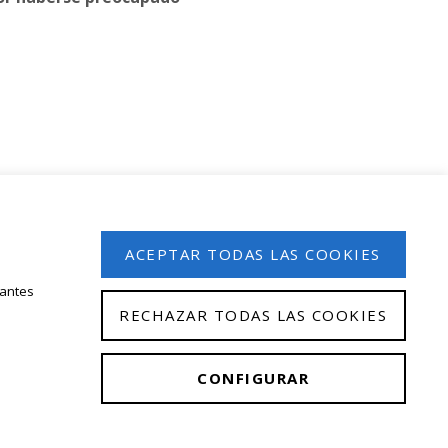
 en nuestro boletín de noticias
ACEPTAR TODAS LAS COOKIES
tantes
RECHAZAR TODAS LAS COOKIES
CONFIGURAR
gal
|
Política de privacidad
|
Política de cookies