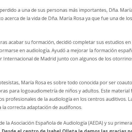
 perdido a una de sus personas más importantes, Dña. Marí
acerca de la vida de Dña. María Rosa ya que fue una de los
tras acabar su formación, decidió completar sus estudios en 
formarse en audiología. Ayudó a mejorar la formación españ
er Internacional de Madrid junto con algunos de los otorrin
tesistas, María Rosa es sobre todo conocida por ser coautor
abras para logoaudiometría de niños y adultos. Este material
 los profesionales de la audiología en los centros auditivos. 
 la correcta adaptación de audífonos.
e la Asociación Española de Audiología (AEDA) y su primera
.
Desde el centro de Isabel Olleta le damos las gracias 