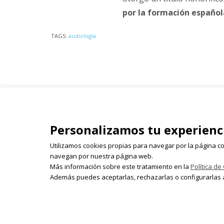
por la formación español
TAGS:
audiología
Isabel Olleta - Parque del Ca
Personalizamos tu experienc
26003 Logroño
941 243 855 | 618 522 655 | 
Utilizamos cookies propias para navegar por la página co
isabelolleta@centroisabelo
navegan por nuestra página web.
Más información sobre este tratamiento en la
Política de
Además puedes aceptarlas, rechazarlas o configurarlas a
© 2026 Isabel Olleta. Todos los derechos rese