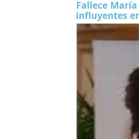
Fallece María
influyentes e