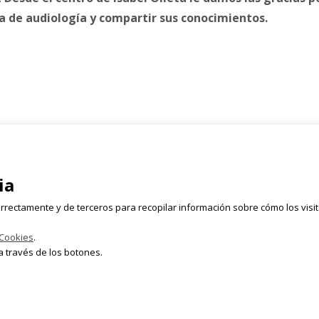
a de audiología y compartir sus conocimientos.
Registrate
rmen, 2 Bajo
ia
Email
628 054 050
rrectamente y de terceros para recopilar información sobre cómo los visi
lleta.com
 Cookies
.
 través de los botones.
rvados.
Aviso Le