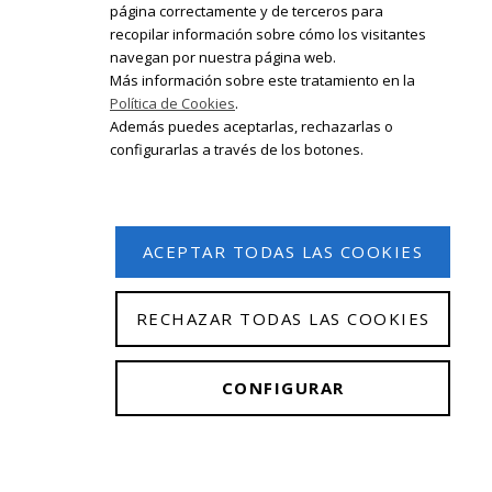
página correctamente y de terceros para
recopilar información sobre cómo los visitantes
Registrate en nuestro boletín de
navegan por nuestra página web.
noticias
Más información sobre este tratamiento en la
Política de Cookies
.
Email
Además puedes aceptarlas, rechazarlas o
configurarlas a través de los botones.
ACEPTAR TODAS LAS COOKIES
RECHAZAR TODAS LAS COOKIES
© 2026 Isabel Olleta. Todos los derechos reservados.
CONFIGURAR
Aviso Legal
|
Política de privacidad
|
Política de
cookies