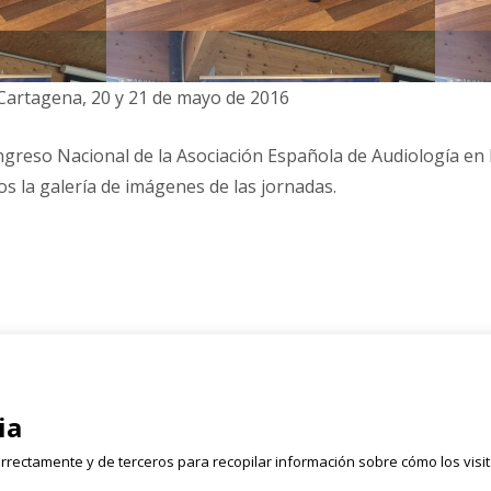
 Cartagena, 20 y 21 de mayo de 2016
ngreso Nacional de la Asociación Española de Audiología en l
 la galería de imágenes de las jornadas.
Registrate
rmen, 2 Bajo
ia
Email
628 054 050
rrectamente y de terceros para recopilar información sobre cómo los visi
lleta.com