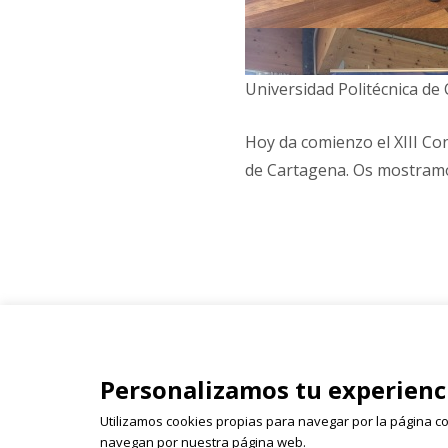
Universidad Politécnica de
Hoy da comienzo el XIII Co
de Cartagena. Os mostramos
Isabel Olleta - Parque del Ca
Personalizamos tu experienc
26003 Logroño
941 243 855 | 618 522 655 | 
Utilizamos cookies propias para navegar por la página co
isabelolleta@centroisabelo
navegan por nuestra página web.