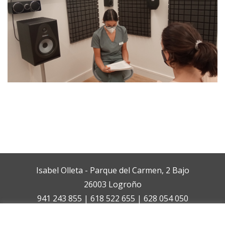
Isabel Olleta - Parque del Carmen, 2 Bajo
26003 Logroño
941 243 855 | 618 522 655 | 628 054 050
isabelolleta@centroisabelolleta.com