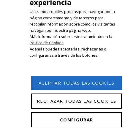
experiencia
Utilizamos cookies propias para navegar por la
página correctamente y de terceros para
recopilar información sobre cómo los visitantes
Registrate en nuestro boletín de
navegan por nuestra página web.
noticias
Más información sobre este tratamiento en la
Política de Cookies
.
Email
Además puedes aceptarlas, rechazarlas o
configurarlas a través de los botones.
ACEPTAR TODAS LAS COOKIES
RECHAZAR TODAS LAS COOKIES
© 2026 Isabel Olleta. Todos los derechos reservados.
CONFIGURAR
Aviso Legal
|
Política de privacidad
|
Política de