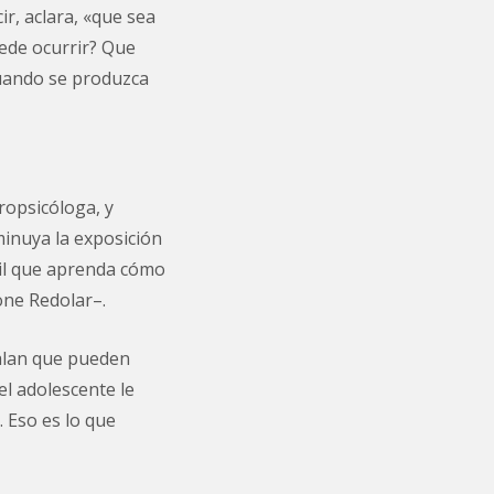
ir, aclara, «que sea
uede ocurrir? Que
cuando se produzca
ropsicóloga, y
minuya la exposición
ícil que aprenda cómo
one Redolar–.
alan que pueden
el adolescente le
… Eso es lo que