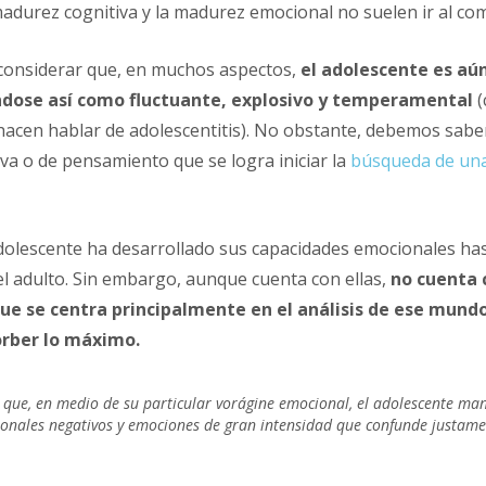
madurez cognitiva y la madurez emocional no suelen ir al co
 considerar que, en muchos aspectos,
el adolescente es a
ndose así como fluctuante, explosivo y temperamental
(
acen hablar de adolescentitis). No obstante, debemos saber
va o de pensamiento que se logra iniciar la
búsqueda de una
dolescente ha desarrollado sus capacidades emocionales has
el adulto. Sin embargo, aunque cuenta con ellas,
no cuenta 
 que se centra principalmente en el análisis de ese mund
orber lo máximo.
e que, en medio de su particular vorágine emocional, el adolescente man
onales negativos y emociones de gran intensidad que confunde justame