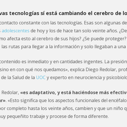
evas tecnologías sí está cambiando el cerebro de l
contacto constante con las tecnologías. Esas son algunas de
s
adolescentes
de hoy y los de hace tan solo veinte años. ¿D
o afecta esto al cerebro de sus hijos? ¿Se puede proteger?
las rutas para llegar a la información y solo llegaban a una 
 contenido es inmediato y en cantidades ingentes. La presió
, sino en con qué nos quedamos», explica Diego Redolar, pro
 de la Salud de la
UOC
y experto en neurociencia y psicobiolo
e Redolar,
«es adaptativo, y está haciéndose más efectivo
ar»
. «Esto significa que los aspectos funcionales del encéfa
or completo hasta los veinte años, cambien y que un niño qu
uy pequeñito trabaje y procese de forma diferente.