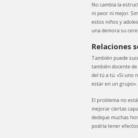
No cambia la estruct
ni peor ni mejor. S
estos niños y adole
una demora su cereb
Relaciones s
También puede suced
también docente de l
del tú a tú. «Si uno
estar en un grupo».
El problema no está
mejorar ciertas capa
dedique muchas horas
podría tener efecto