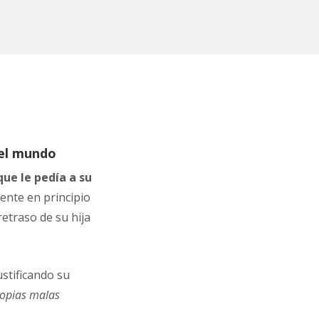
 el mundo
ue le pedía a su
nte en principio
retraso de su hija
ustificando su
ropias malas