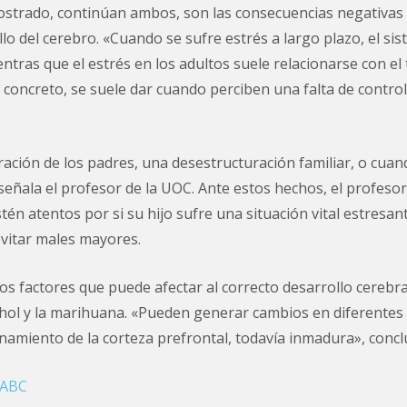
ostrado, continúan ambos, son las consecuencias negativas
llo del cerebro. «Cuando se sufre estrés a largo plazo, el si
entras que el estrés en los adultos suele relacionarse con el 
 concreto, se suele dar cuando perciben una falta de contro
ación de los padres, una desestructuración familiar, o cuan
 señala el profesor de la UOC. Ante estos hechos, el profeso
én atentos por si su hijo sufre una situación vital estresa
 evitar males mayores.
los factores que puede afectar al correcto desarrollo cerebr
hol y la marihuana. «Pueden generar cambios en diferentes
onamiento de la corteza prefrontal, todavía inmadura», concl
 ABC