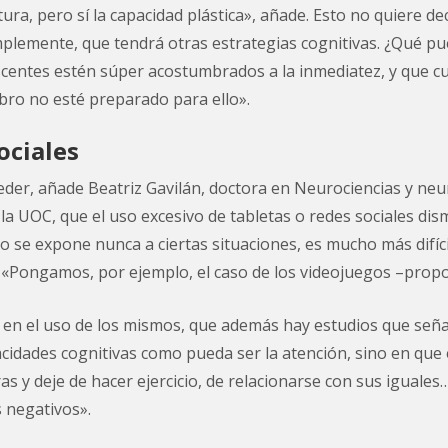
ura, pero sí la capacidad plástica», añade. Esto no quiere dec
implemente, que tendrá otras estrategias cognitivas. ¿Qué p
scentes estén súper acostumbrados a la inmediatez, y que 
ro no esté preparado para ello».
ociales
er, añade Beatriz Gavilán, doctora en Neurociencias y neu
a UOC, que el uso excesivo de tabletas o redes sociales dis
 no se expone nunca a ciertas situaciones, es mucho más dif
 «Pongamos, por ejemplo, el caso de los videojuegos –prop
 en el uso de los mismos, que además hay estudios que señ
cidades cognitivas como pueda ser la atención, sino en que 
 y deje de hacer ejercicio, de relacionarse con sus iguales
s negativos».