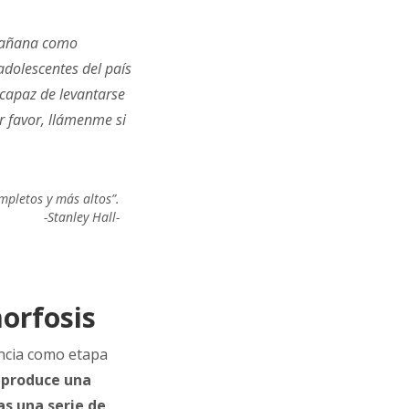
 mañana como
dolescentes del país
ncapaz de levantarse
r favor, llámenme si
mpletos y más altos”.
-Stanley Hall-
morfosis
encia como etapa
 produce una
as una serie de