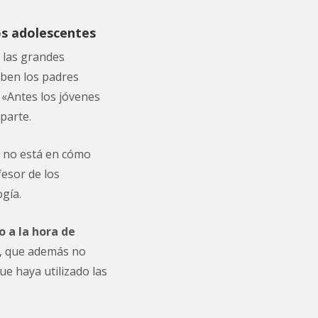
os adolescentes
 las grandes
eben los padres
 «Antes los jóvenes
parte.
n no está en cómo
fesor de los
gía.
 a la hora de
lo, que además no
e haya utilizado las