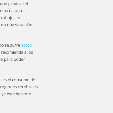
 que produce el
stema da una
trabajo, en
l en una situación
do se sufre
acoso
r recomienda a los
nte para poder
al es el consumo de
 regiones cerebrales
uye este docente.