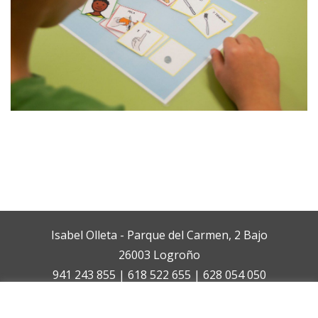
Isabel Olleta - Parque del Carmen, 2 Bajo
26003 Logroño
941 243 855 | 618 522 655 | 628 054 050
isabelolleta@centroisabelolleta.com