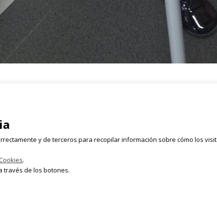
Registrate
rmen, 2 Bajo
ia
Email
628 054 050
rrectamente y de terceros para recopilar información sobre cómo los visi
lleta.com
 Cookies
.
 través de los botones.
rvados.
Aviso Le