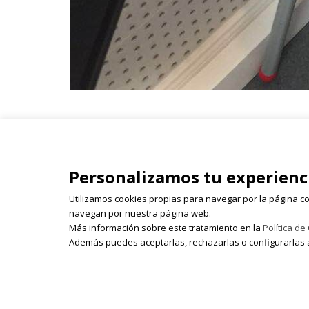
Isabel Olleta - Parque del Ca
Personalizamos tu experienc
26003 Logroño
941 243 855 | 618 522 655 | 
Utilizamos cookies propias para navegar por la página co
isabelolleta@centroisabelo
navegan por nuestra página web.
Más información sobre este tratamiento en la
Política de
Además puedes aceptarlas, rechazarlas o configurarlas a
© 2026 Isabel Olleta. Todos los derechos rese