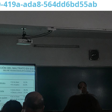
0-419a-ada8-564dd6bd55ab