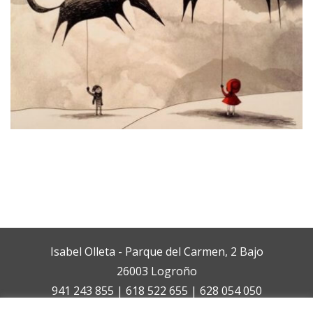
Isabel Olleta - Parque del Carmen, 2 Bajo
26003 Logroño
941 243 855 | 618 522 655 | 628 054 050
isabelolleta@centroisabelolleta.com