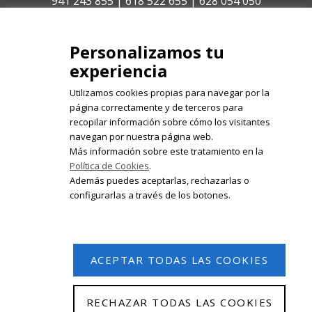
941 243 855 | 618 522 655 | 628 054 050
isabelolleta@centroisabelolleta.com
Personalizamos tu
experiencia
Utilizamos cookies propias para navegar por la
página correctamente y de terceros para
recopilar información sobre cómo los visitantes
Registrate en nuestro boletín de
navegan por nuestra página web.
noticias
Más información sobre este tratamiento en la
Política de Cookies
.
Email
Además puedes aceptarlas, rechazarlas o
configurarlas a través de los botones.
ACEPTAR TODAS LAS COOKIES
RECHAZAR TODAS LAS COOKIES
© 2026 Isabel Olleta. Todos los derechos reservados.