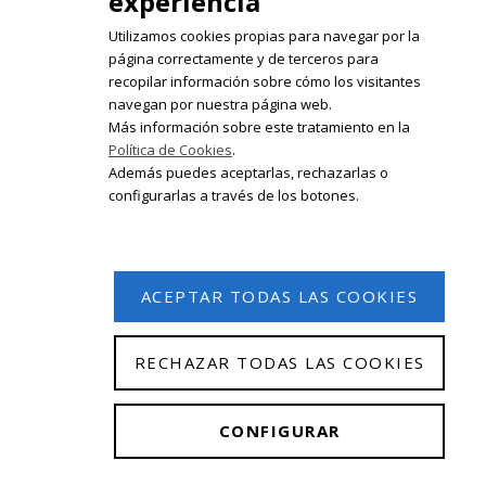
experiencia
Utilizamos cookies propias para navegar por la
página correctamente y de terceros para
recopilar información sobre cómo los visitantes
Registrate en nuestro boletín de
navegan por nuestra página web.
noticias
Más información sobre este tratamiento en la
Política de Cookies
.
Email
Además puedes aceptarlas, rechazarlas o
configurarlas a través de los botones.
ACEPTAR TODAS LAS COOKIES
RECHAZAR TODAS LAS COOKIES
© 2026 Isabel Olleta. Todos los derechos reservados.
CONFIGURAR
Aviso Legal
|
Política de privacidad
|
Política de
cookies