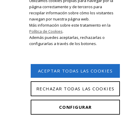
Utilizamos cookies propias para navegar por la
página correctamente y de terceros para
recopilar información sobre cómo los visitantes
Registrate en nuestro boletín de
navegan por nuestra página web.
noticias
Más información sobre este tratamiento en la
Política de Cookies
.
Email
Además puedes aceptarlas, rechazarlas o
configurarlas a través de los botones.
ACEPTAR TODAS LAS COOKIES
RECHAZAR TODAS LAS COOKIES
© 2026 Isabel Olleta. Todos los derechos reservados.
CONFIGURAR
Aviso Legal
|
Política de privacidad
|
Política de
cookies