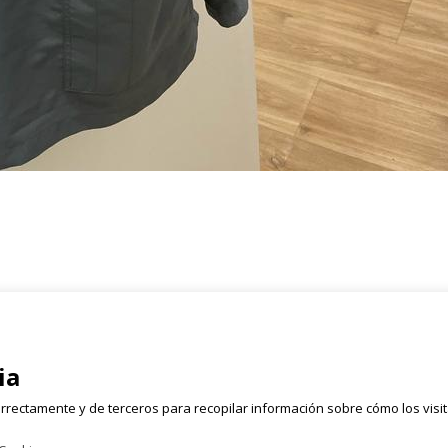
Registrate
rmen, 2 Bajo
ia
Email
628 054 050
rrectamente y de terceros para recopilar información sobre cómo los visi
lleta.com