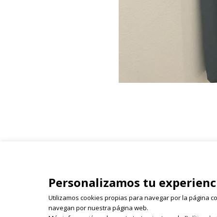
Isabel Olleta - Parque del Ca
Personalizamos tu experienc
26003 Logroño
941 243 855 | 618 522 655 | 
Utilizamos cookies propias para navegar por la página co
isabelolleta@centroisabelo
navegan por nuestra página web.