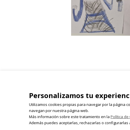
Isabel Olleta - Parque del Ca
Personalizamos tu experienc
26003 Logroño
941 243 855 | 618 522 655 | 
Utilizamos cookies propias para navegar por la página co
isabelolleta@centroisabelo
navegan por nuestra página web.
Más información sobre este tratamiento en la
Política de
Además puedes aceptarlas, rechazarlas o configurarlas a