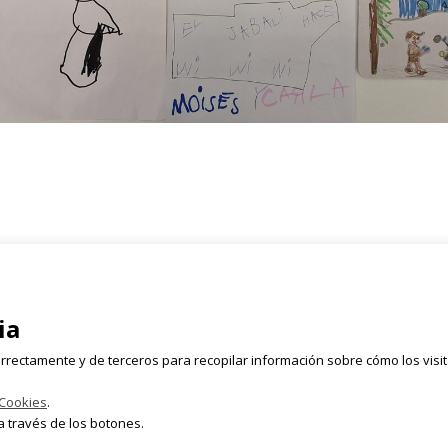
Registrate
rmen, 2 Bajo
ia
Email
628 054 050
rrectamente y de terceros para recopilar información sobre cómo los visi
lleta.com
 Cookies
.
 través de los botones.