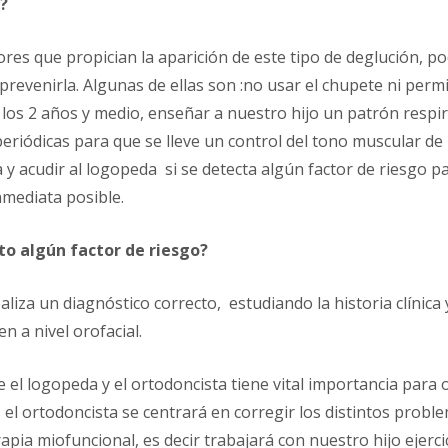
?
tores que propician la aparición de este tipo de deglución, 
evenirla. Algunas de ellas son :no usar el chupete ni permi
los 2 años y medio, enseñar a nuestro hijo un patrón respira
periódicas para que se lleve un control del tono muscular de 
a y acudir al logopeda si se detecta algún factor de riesgo 
nmediata posible.
to algún factor de riesgo?
liza un diagnóstico correcto, estudiando la historia clínica 
n a nivel orofacial.
 el logopeda y el ortodoncista tiene vital importancia para
 el ortodoncista se centrará en corregir los distintos proble
apia miofuncional, es decir trabajará con nuestro hijo ejerc