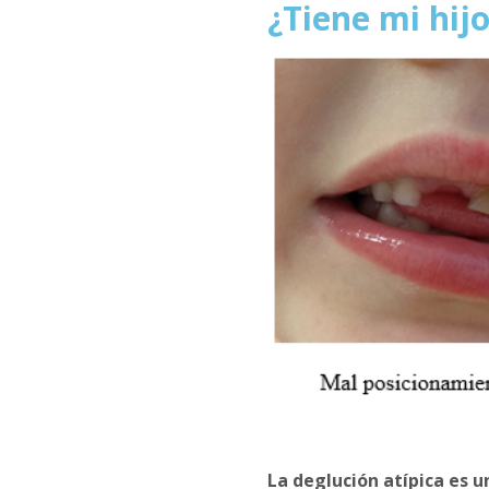
¿Tiene mi hijo
La deglución atípica es u