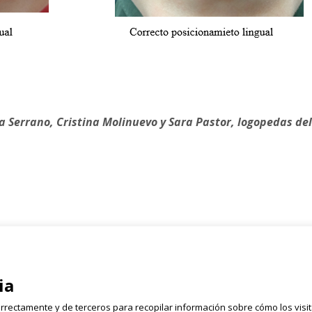
a Serrano, Cristina Molinuevo y Sara Pastor, logopedas del
Registrate
rmen, 2 Bajo
ia
Email
628 054 050
rrectamente y de terceros para recopilar información sobre cómo los visi