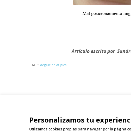
Artículo escrito por Sandr
TAGS:
deglución atípica
Isabel Olleta - Parque del Ca
Personalizamos tu experienc
26003 Logroño
941 243 855 | 618 522 655 | 
Utilizamos cookies propias para navegar por la página co