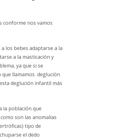
mos conforme nos vamos
e a los bebes adaptarse a la
arse a la masticación y
lema, ya que si se
 lo que llamamos deglución
sta deglución infantil más
a la población que
a como son las anomalías
ertróficas) tipo de
, chuparse el dedo