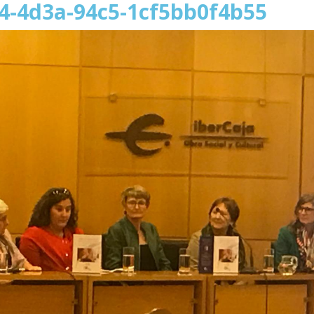
4-4d3a-94c5-1cf5bb0f4b55