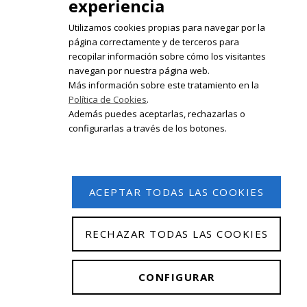
experiencia
Utilizamos cookies propias para navegar por la
página correctamente y de terceros para
recopilar información sobre cómo los visitantes
Registrate en nuestro boletín de
navegan por nuestra página web.
noticias
Más información sobre este tratamiento en la
Política de Cookies
.
Email
Además puedes aceptarlas, rechazarlas o
configurarlas a través de los botones.
ACEPTAR TODAS LAS COOKIES
RECHAZAR TODAS LAS COOKIES
© 2026 Isabel Olleta. Todos los derechos reservados.
CONFIGURAR
Aviso Legal
|
Política de privacidad
|
Política de