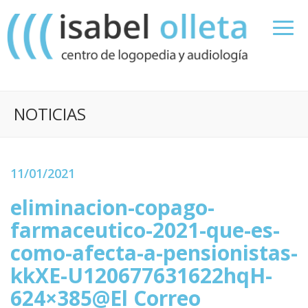
NOTICIAS
11/01/2021
eliminacion-copago-
farmaceutico-2021-que-es-
como-afecta-a-pensionistas-
kkXE-U120677631622hqH-
624×385@El Correo