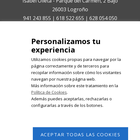
Isabel Olleta - Parque del Carmen, 2 Bajo
26003 Logroño
941 243 855 | 618 522 655 | 628 054 050
isabelolleta@centroisabelolleta.com
Personalizamos tu
experiencia
Utilizamos cookies propias para navegar por la
página correctamente y de terceros para
recopilar información sobre cómo los visitantes
Registrate en nuestro boletín de
navegan por nuestra página web.
noticias
Más información sobre este tratamiento en la
Política de Cookies
.
Email
Además puedes aceptarlas, rechazarlas o
configurarlas a través de los botones.
ACEPTAR TODAS LAS COOKIES