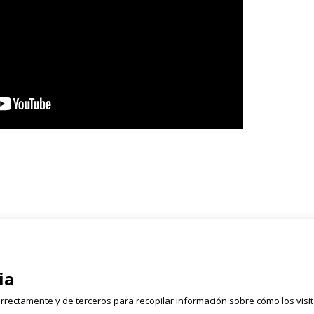
Registrate
rmen, 2 Bajo
ia
Email
628 054 050
rrectamente y de terceros para recopilar información sobre cómo los visi