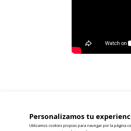
Isabel Olleta - Parque del Ca
Personalizamos tu experienc
26003 Logroño
941 243 855 | 618 522 655 | 
Utilizamos cookies propias para navegar por la página co