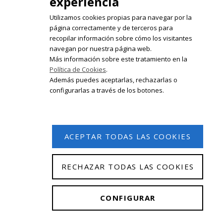
experiencia
Utilizamos cookies propias para navegar por la
página correctamente y de terceros para
recopilar información sobre cómo los visitantes
Registrate en nuestro boletín de
navegan por nuestra página web.
noticias
Más información sobre este tratamiento en la
Política de Cookies
.
Email
Además puedes aceptarlas, rechazarlas o
configurarlas a través de los botones.
ACEPTAR TODAS LAS COOKIES
RECHAZAR TODAS LAS COOKIES
© 2026 Isabel Olleta. Todos los derechos reservados.
CONFIGURAR
Aviso Legal
|
Política de privacidad
|
Política de
cookies