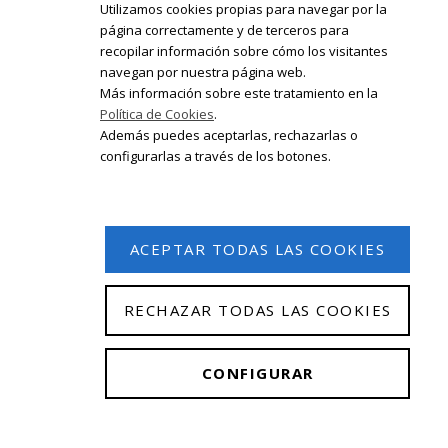
Utilizamos cookies propias para navegar por la
página correctamente y de terceros para
recopilar información sobre cómo los visitantes
Registrate en nuestro boletín de
navegan por nuestra página web.
noticias
Más información sobre este tratamiento en la
Política de Cookies
.
Email
Además puedes aceptarlas, rechazarlas o
configurarlas a través de los botones.
ACEPTAR TODAS LAS COOKIES
RECHAZAR TODAS LAS COOKIES
© 2026 Isabel Olleta. Todos los derechos reservados.
CONFIGURAR
Aviso Legal
|
Política de privacidad
|
Política de
cookies