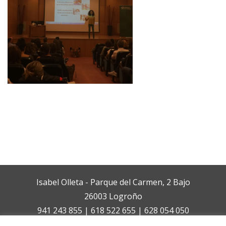
Isabel Olleta - Parque del Carmen, 2 Bajo
26003 Logroño
941 243 855 | 618 522 655 | 628 054 050
isabelolleta@centroisabelolleta.com