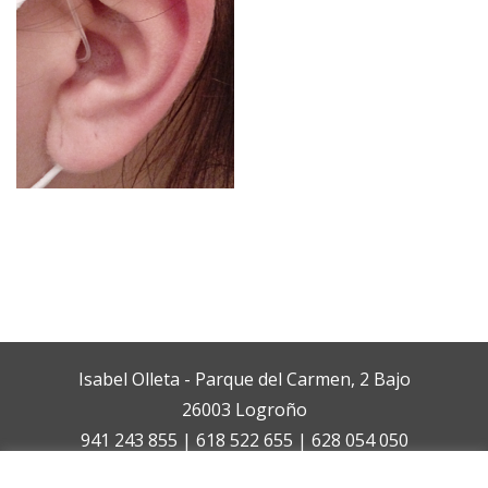
Isabel Olleta - Parque del Carmen, 2 Bajo
26003 Logroño
941 243 855 | 618 522 655 | 628 054 050
isabelolleta@centroisabelolleta.com