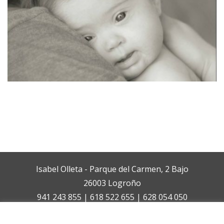
Isabel Olleta - Parque del Carmen, 2 Bajo
26003 Logroño
941 243 855 | 618 522 655 | 628 054 050
isabelolleta@centroisabelolleta.com