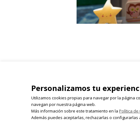
Isabel Olleta - Parque del Ca
Personalizamos tu experienc
26003 Logroño
941 243 855 | 618 522 655 | 
Utilizamos cookies propias para navegar por la página co
isabelolleta@centroisabelo
navegan por nuestra página web.
Más información sobre este tratamiento en la
Política de
Además puedes aceptarlas, rechazarlas o configurarlas a