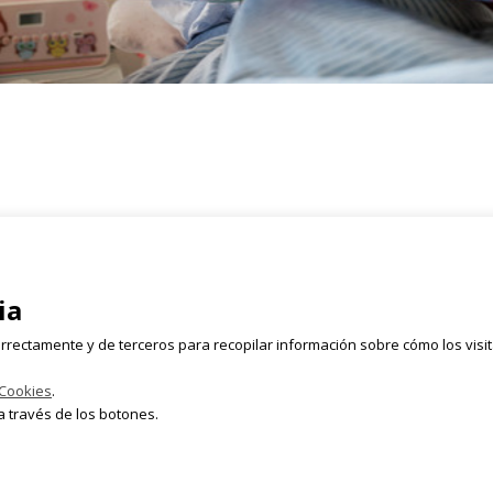
Registrate
rmen, 2 Bajo
ia
Email
628 054 050
rrectamente y de terceros para recopilar información sobre cómo los visi
lleta.com
 Cookies
.
 través de los botones.