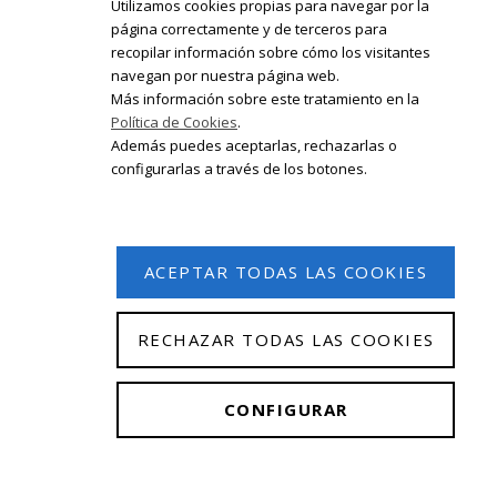
Utilizamos cookies propias para navegar por la
página correctamente y de terceros para
recopilar información sobre cómo los visitantes
Registrate en nuestro boletín de
navegan por nuestra página web.
noticias
Más información sobre este tratamiento en la
Política de Cookies
.
Email
Además puedes aceptarlas, rechazarlas o
configurarlas a través de los botones.
ACEPTAR TODAS LAS COOKIES
RECHAZAR TODAS LAS COOKIES
© 2026 Isabel Olleta. Todos los derechos reservados.
CONFIGURAR
Aviso Legal
|
Política de privacidad
|
Política de
cookies