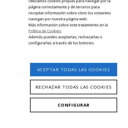
Utilizamos cookies propias para navegar por la
página correctamente y de terceros para
recopilar información sobre cómo los visitantes
Registrate en nuestro boletín de
navegan por nuestra página web.
noticias
Más información sobre este tratamiento en la
Política de Cookies
.
Email
Además puedes aceptarlas, rechazarlas o
configurarlas a través de los botones.
ACEPTAR TODAS LAS COOKIES
RECHAZAR TODAS LAS COOKIES
© 2026 Isabel Olleta. Todos los derechos reservados.
CONFIGURAR
Aviso Legal
|
Política de privacidad
|
Política de
cookies