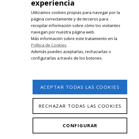
experiencia
Utilizamos cookies propias para navegar por la
página correctamente y de terceros para
recopilar información sobre cómo los visitantes
Registrate en nuestro boletín de
navegan por nuestra página web.
noticias
Más información sobre este tratamiento en la
Política de Cookies
.
Email
Además puedes aceptarlas, rechazarlas o
configurarlas a través de los botones.
ACEPTAR TODAS LAS COOKIES
RECHAZAR TODAS LAS COOKIES
© 2026 Isabel Olleta. Todos los derechos reservados.
CONFIGURAR
Aviso Legal
|
Política de privacidad
|
Política de